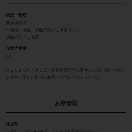
禁煙・喫煙
全席喫煙可
※喫煙の場合、加熱式たばこ限定です。
加熱式たばこ限定
喫煙専用室
なし
※２０２０年４月１日～受動喫煙対策に関する法律が施行されて
います。正しい情報はお店へお問い合わせください。
お席情報
総席数
17席(（カウンター9席、ボックス8席(4名×2卓)）)