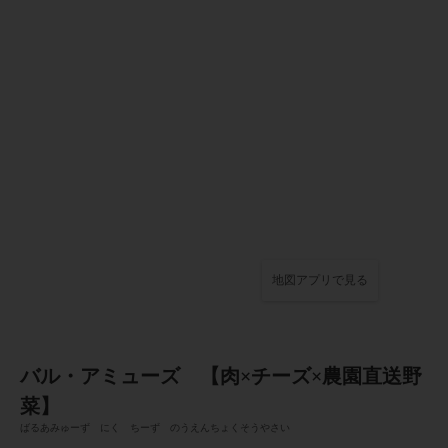
地図アプリで見る
バル・アミューズ 【肉×チーズ×農園直送野
菜】
ばるあみゅーず にく ちーず のうえんちょくそうやさい