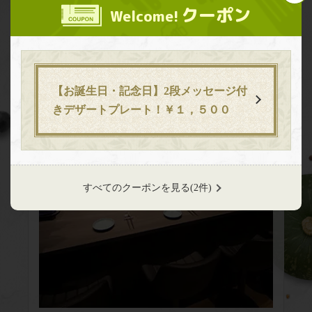
記念日、接待など、大切な方との特別なひとときを、
クーポン
Welcome!
ゆったりとお過ごしいただけます。
バル・アミューズ 【肉×チーズ×農園直送野菜】
北海道札幌市中央区南４条西３-1-1 第3グリーンビル 4F
https://baramuse.owst.jp/
【お誕生日・記念日】2段メッセージ付
お店情報をコピー
きデザートプレート！￥１，５００
すべてのクーポンを見る
(2件)
閉じる