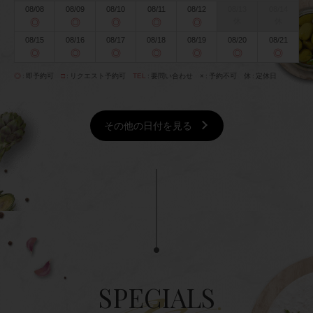
08/08
08/09
08/10
08/11
08/12
08/13
08/14
◎
◎
◎
◎
◎
休
休
08/15
08/16
08/17
08/18
08/19
08/20
08/21
◎
◎
◎
◎
◎
◎
◎
◎
即予約可
□
リクエスト予約可
TEL
要問い合わせ
×
予約不可
休
定休日
その他の日付を見る
SPECIALS