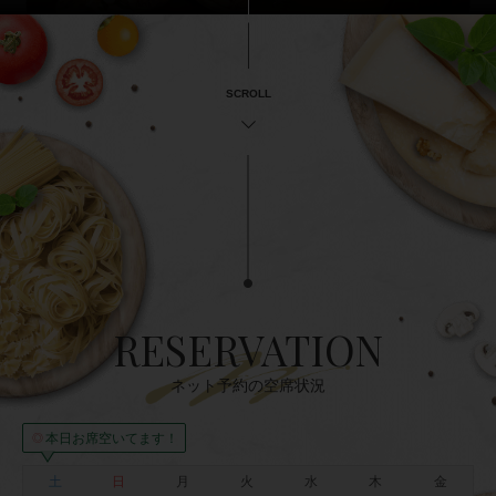
SCROLL
RESERVATION
ネット予約の空席状況
本日お席空いてます！
◎
土
日
月
火
水
木
金